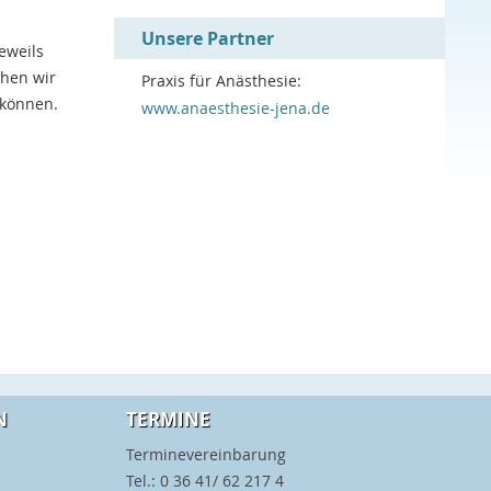
Unsere Partner
eweils
hen wir
Praxis für Anästhesie:
 können.
www.anaesthesie-jena.de
N
TERMINE
Terminevereinbarung
Tel.: 0 36 41/ 62 217 4